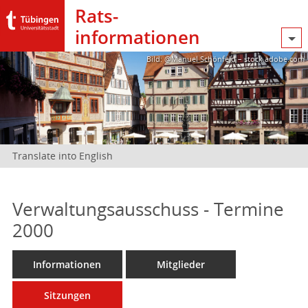
Rats­
informationen
Bild: @Manuel Schönfeld – stock.adobe.com
Translate into English
Verwaltungsausschuss - Termine
2000
Informationen
Mitglieder
Sitzungen