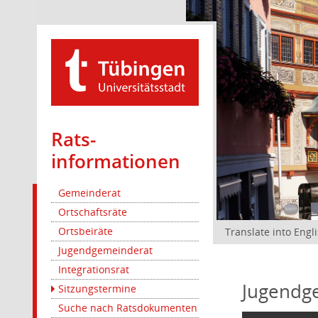
Rats­
informationen
Gemeinderat
Ortschaftsräte
Ortsbeiräte
Translate into Engl
Jugendgemeinderat
Integrationsrat
Jugendg
Sitzungstermine
Suche nach Ratsdokumenten