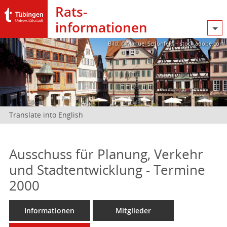
Rats­
informationen
Bild: @Manuel Schönfeld – stock.adobe.com
Translate into English
Ausschuss für Planung, Verkehr
und Stadtentwicklung - Termine
2000
Informationen
Mitglieder