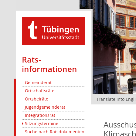
Rats­
informationen
Gemeinderat
Ortschaftsräte
Ortsbeiräte
Translate into Engl
Jugendgemeinderat
Integrationsrat
Ausschus
Sitzungstermine
Klimasc
Suche nach Ratsdokumenten