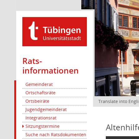
Rats­
informationen
Gemeinderat
Ortschaftsräte
Ortsbeiräte
Translate into Engl
Jugendgemeinderat
Integrationsrat
Altenhil
Sitzungstermine
Suche nach Ratsdokumenten