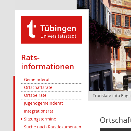
Rats­
informationen
Gemeinderat
Ortschaftsräte
Ortsbeiräte
Translate into Engl
Jugendgemeinderat
Integrationsrat
Ortschaf
Sitzungstermine
Suche nach Ratsdokumenten