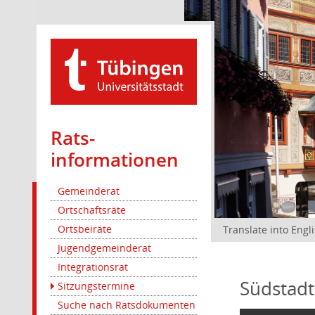
Rats­
informationen
Gemeinderat
Ortschaftsräte
Ortsbeiräte
Translate into Engl
Jugendgemeinderat
Integrationsrat
Südstadt
Sitzungstermine
Suche nach Ratsdokumenten