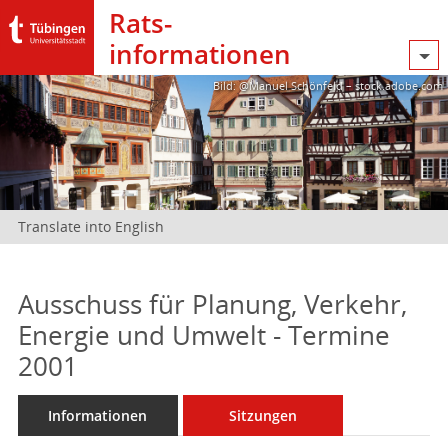
Rats­
informationen
Bild: @Manuel Schönfeld – stock.adobe.com
Translate into English
Ausschuss für Planung, Verkehr,
Energie und Umwelt - Termine
2001
Informationen
Sitzungen