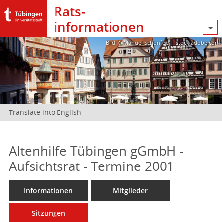
Rats­
informationen
Bild: @Manuel Schönfeld – stock.adobe.com
Translate into English
Altenhilfe Tübingen gGmbH -
Aufsichtsrat - Termine 2001
Informationen
Mitglieder
Sitzungen