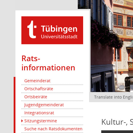
Rats­
informationen
Gemeinderat
Ortschaftsräte
Ortsbeiräte
Translate into Engl
Jugendgemeinderat
Integrationsrat
Kultur-,
Sitzungstermine
Suche nach Ratsdokumenten