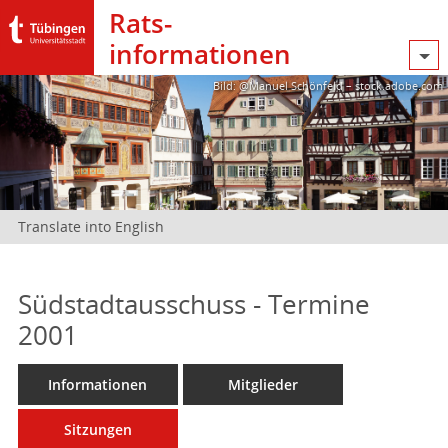
Rats­
informationen
Bild: @Manuel Schönfeld – stock.adobe.com
Translate into English
Südstadtausschuss - Termine
2001
Informationen
Mitglieder
Sitzungen