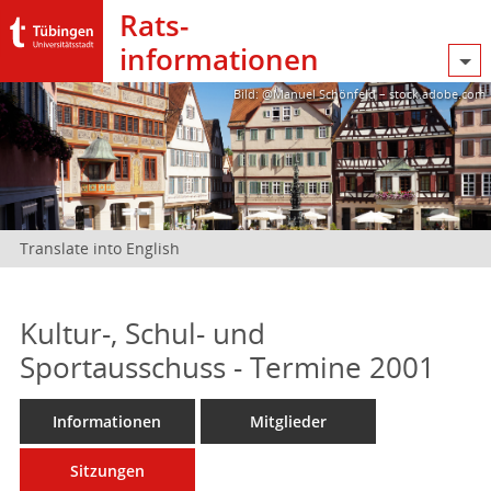
Rats­
informationen
Bild: @Manuel Schönfeld – stock.adobe.com
Translate into English
Kultur-, Schul- und
Sportausschuss - Termine 2001
Informationen
Mitglieder
Sitzungen