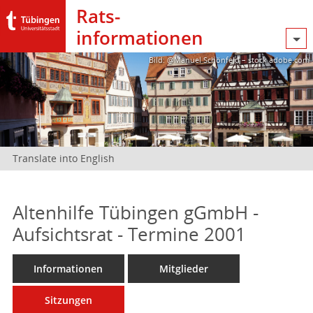
Rats­
informationen
Bild: @Manuel Schönfeld – stock.adobe.com
Translate into English
Altenhilfe Tübingen gGmbH -
Aufsichtsrat - Termine 2001
Informationen
Mitglieder
Sitzungen