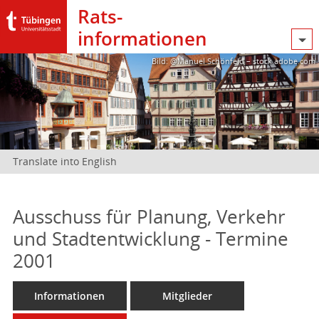
Rats­
informationen
Bild: @Manuel Schönfeld – stock.adobe.com
Translate into English
Ausschuss für Planung, Verkehr
und Stadtentwicklung - Termine
2001
Informationen
Mitglieder