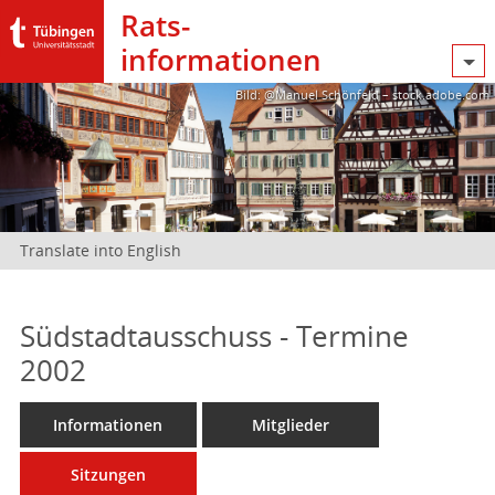
Rats­
informationen
Bild: @Manuel Schönfeld – stock.adobe.com
Translate into English
Südstadtausschuss - Termine
2002
Informationen
Mitglieder
Sitzungen