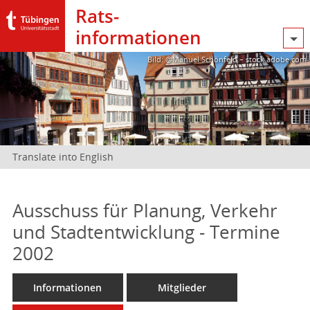
Rats­
informationen
Bild: @Manuel Schönfeld – stock.adobe.com
Translate into English
Ausschuss für Planung, Verkehr
und Stadtentwicklung - Termine
2002
Informationen
Mitglieder