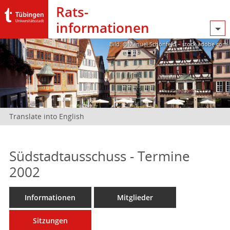
Rats­
informationen
Bild: @Manuel Schönfeld – stock.adobe.com
Translate into English
Südstadtausschuss - Termine
2002
Informationen
Mitglieder
Sitzungen