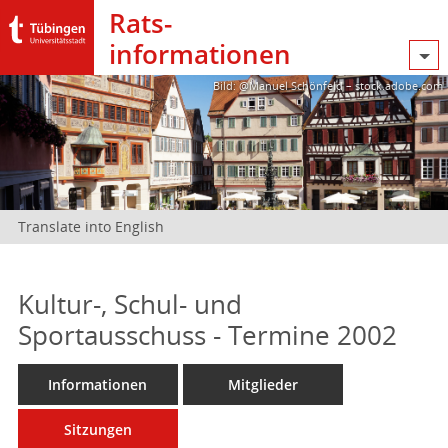
Rats­
informationen
Bild: @Manuel Schönfeld – stock.adobe.com
Translate into English
Kultur-, Schul- und
Sportausschuss - Termine 2002
Informationen
Mitglieder
Sitzungen