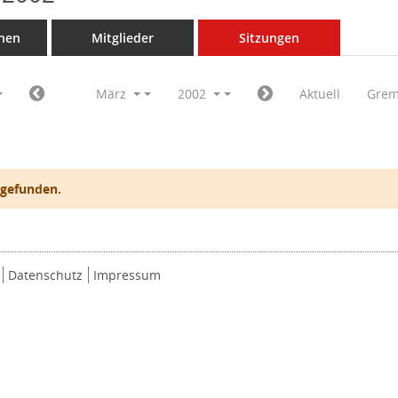
nen
Mitglieder
Sitzungen
März
2002
Aktuell
Grem
 gefunden.
Datenschutz
Impressum