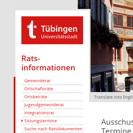
Rats­
informationen
Gemeinderat
Ortschaftsräte
Ortsbeiräte
Translate into Engl
Jugendgemeinderat
Integrationsrat
Ausschus
Sitzungstermine
Termine
Suche nach Ratsdokumenten