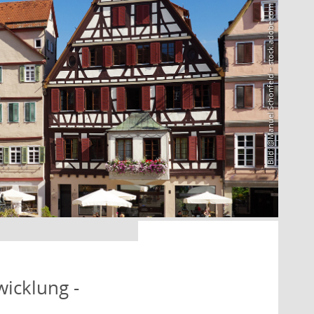
Bild: @Manuel Schönfeld – stock.adobe.com
icklung -