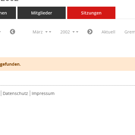
nen
Mitglieder
Sitzungen
März
2002
Aktuell
Grem
 gefunden.
Datenschutz
Impressum