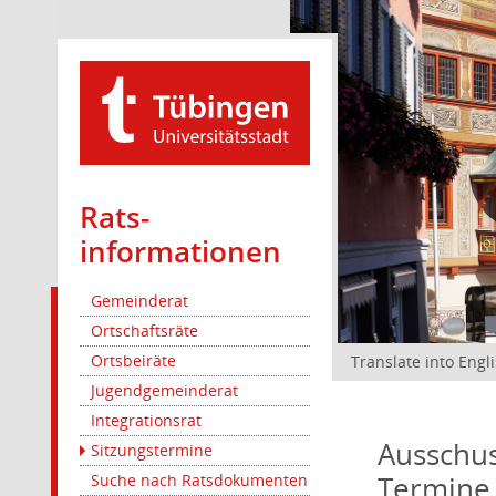
Rats­
informationen
Gemeinderat
Ortschaftsräte
Ortsbeiräte
Translate into Engl
Jugendgemeinderat
Integrationsrat
Ausschus
Sitzungstermine
Termine
Suche nach Ratsdokumenten