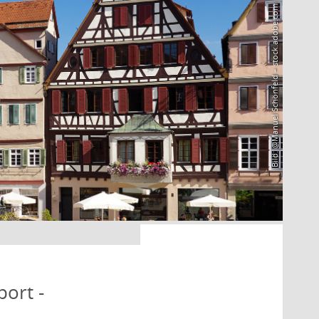
Bild: @Manuel Schönfeld – stock.adobe.com
port -