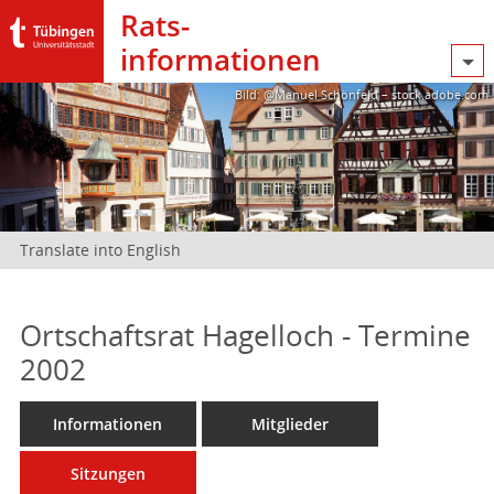
Rats­
informationen
Bild: @Manuel Schönfeld – stock.adobe.com
Translate into English
Ortschaftsrat Hagelloch - Termine
2002
Informationen
Mitglieder
Sitzungen