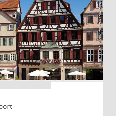
Bild: @Manuel Schönfeld – stock.adobe.com
port -