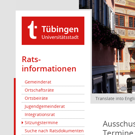
Rats­
informationen
Gemeinderat
Ortschaftsräte
Ortsbeiräte
Translate into Engl
Jugendgemeinderat
Integrationsrat
Ausschus
Sitzungstermine
Termine
Suche nach Ratsdokumenten