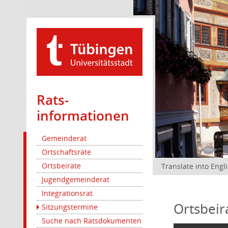
Rats­
informationen
Gemeinderat
Ortschaftsräte
Ortsbeiräte
Translate into Engl
Jugendgemeinderat
Integrationsrat
Ortsbeir
Sitzungstermine
Suche nach Ratsdokumenten