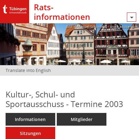
Rats­
informationen
Bild: @Manuel Schönfeld – stock.adobe.com
Translate into English
Kultur-, Schul- und
Sportausschuss - Termine 2003
Informationen
Mitglieder
Sitzungen