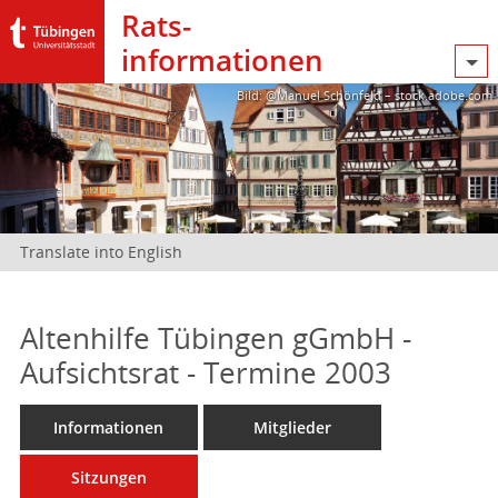
Rats­
informationen
Bild: @Manuel Schönfeld – stock.adobe.com
Translate into English
Altenhilfe Tübingen gGmbH -
Aufsichtsrat - Termine 2003
Informationen
Mitglieder
Sitzungen