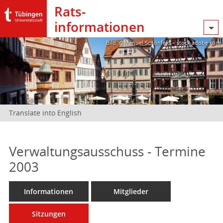
Rats­
informationen
Bild: @Manuel Schönfeld – stock.adobe.com
Translate into English
Verwaltungsausschuss - Termine
2003
Informationen
Mitglieder
Sitzungen