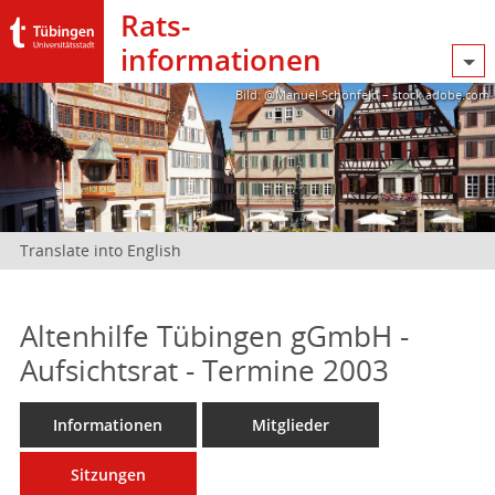
Rats­
informationen
Bild: @Manuel Schönfeld – stock.adobe.com
Translate into English
Altenhilfe Tübingen gGmbH -
Aufsichtsrat - Termine 2003
Informationen
Mitglieder
Sitzungen