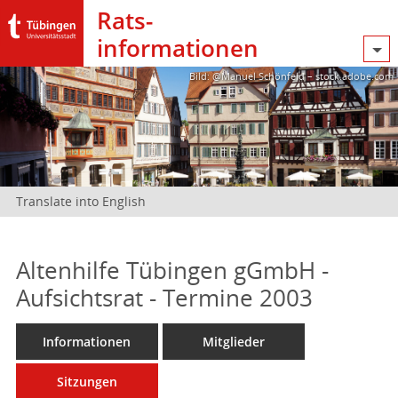
Rats­
informationen
Bild: @Manuel Schönfeld – stock.adobe.com
Translate into English
Altenhilfe Tübingen gGmbH -
Aufsichtsrat - Termine 2003
Informationen
Mitglieder
Sitzungen