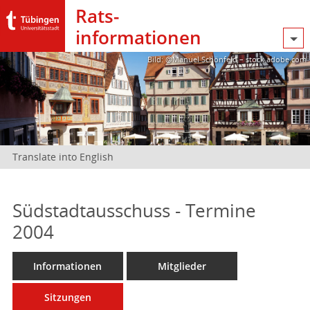
Rats­
informationen
Bild: @Manuel Schönfeld – stock.adobe.com
Translate into English
Südstadtausschuss - Termine
2004
Informationen
Mitglieder
Sitzungen