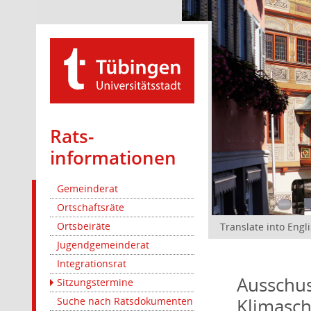
Rats­
informationen
Gemeinderat
Ortschaftsräte
Ortsbeiräte
Translate into Engl
Jugendgemeinderat
Integrationsrat
Ausschus
Sitzungstermine
Klimasc
Suche nach Ratsdokumenten