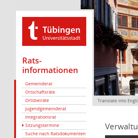
Rats­
informationen
Gemeinderat
Ortschaftsräte
Ortsbeiräte
Translate into Engl
Jugendgemeinderat
Integrationsrat
Verwaltu
Sitzungstermine
Suche nach Ratsdokumenten