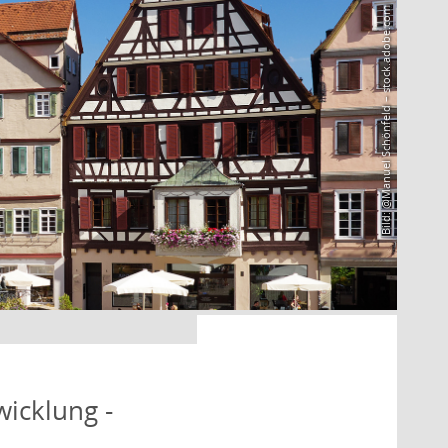
Bild: @Manuel Schönfeld – stock.adobe.com
icklung -