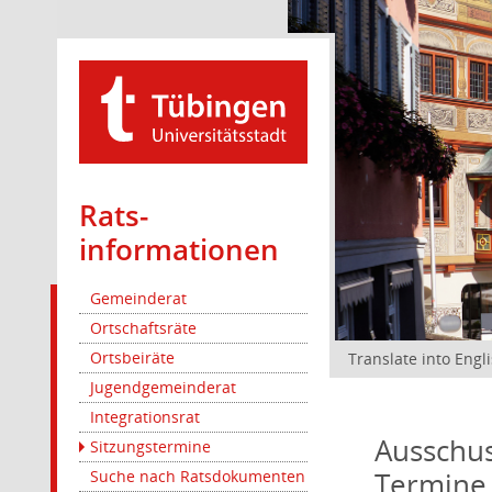
Rats­
informationen
Gemeinderat
Ortschaftsräte
Ortsbeiräte
Translate into Engl
Jugendgemeinderat
Integrationsrat
Ausschus
Sitzungstermine
Termine
Suche nach Ratsdokumenten