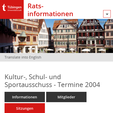
Rats­
informationen
Bild: @Manuel Schönfeld – stock.adobe.com
Translate into English
Kultur-, Schul- und
Sportausschuss - Termine 2004
Informationen
Mitglieder
Sitzungen