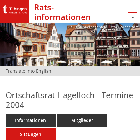
Rats­
informationen
Bild: @Manuel Schönfeld – stock.adobe.com
Translate into English
Ortschaftsrat Hagelloch - Termine
2004
Informationen
Mitglieder
Sitzungen