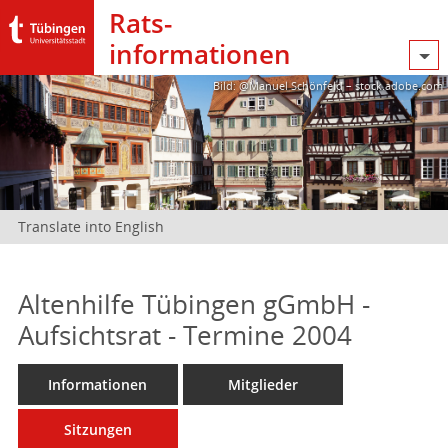
Rats­
informationen
Bild: @Manuel Schönfeld – stock.adobe.com
Translate into English
Altenhilfe Tübingen gGmbH -
Aufsichtsrat - Termine 2004
Informationen
Mitglieder
Sitzungen