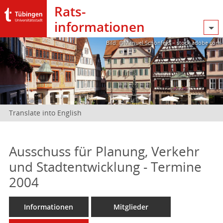
Rats­
informationen
Bild: @Manuel Schönfeld – stock.adobe.com
Translate into English
Ausschuss für Planung, Verkehr
und Stadtentwicklung - Termine
2004
Informationen
Mitglieder