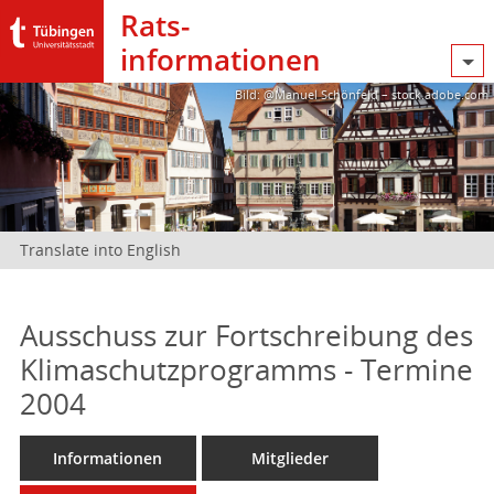
Rats­
informationen
Bild: @Manuel Schönfeld – stock.adobe.com
Translate into English
Ausschuss zur Fortschreibung des
Klimaschutzprogramms - Termine
2004
Informationen
Mitglieder