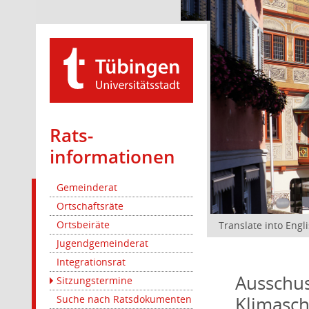
Rats­
informationen
Gemeinderat
Ortschaftsräte
Ortsbeiräte
Translate into Engl
Jugendgemeinderat
Integrationsrat
Ausschus
Sitzungstermine
Klimasc
Suche nach Ratsdokumenten