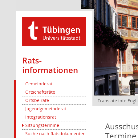
Rats­
informationen
Gemeinderat
Ortschaftsräte
Ortsbeiräte
Translate into Engl
Jugendgemeinderat
Integrationsrat
Ausschus
Sitzungstermine
Termine
Suche nach Ratsdokumenten