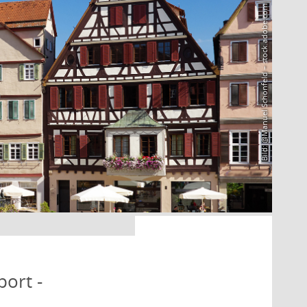
Bild: @Manuel Schönfeld – stock.adobe.com
port -