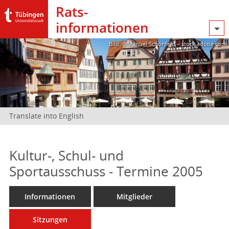
Rats­
informationen
Bild: @Manuel Schönfeld – stock.adobe.com
Translate into English
Kultur-, Schul- und
Sportausschuss - Termine 2005
Informationen
Mitglieder
Sitzungen