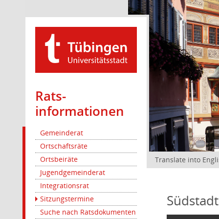
Rats­
informationen
Gemeinderat
Ortschaftsräte
Ortsbeiräte
Translate into Engl
Jugendgemeinderat
Integrationsrat
Südstadt
Sitzungstermine
Suche nach Ratsdokumenten