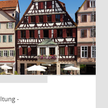
Bild: @Manuel Schönfeld – stock.adobe.com
ltung -