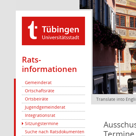
Rats­
informationen
Gemeinderat
Ortschaftsräte
Ortsbeiräte
Translate into Engl
Jugendgemeinderat
Integrationsrat
Ausschus
Sitzungstermine
Termine
Suche nach Ratsdokumenten