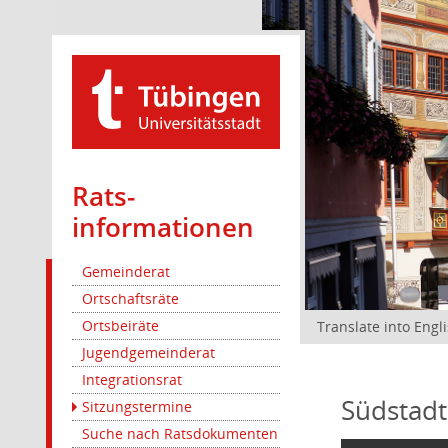
Rats­
informationen
Gemeinderat
Ortschaftsräte
Ortsbeiräte
Translate into Engl
Jugendgemeinderat
Integrationsrat
Südstadt
Sitzungstermine
Suche nach Ratsdokumenten