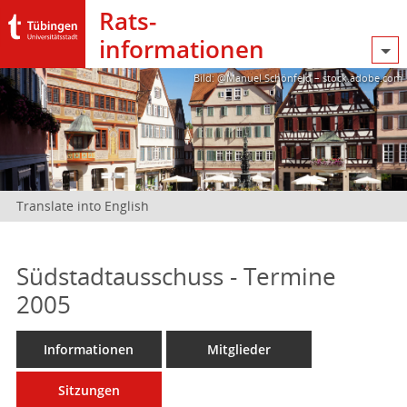
Rats­
informationen
Bild: @Manuel Schönfeld – stock.adobe.com
Translate into English
Südstadtausschuss - Termine
2005
Informationen
Mitglieder
Sitzungen