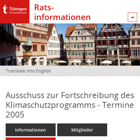
Rats­
informationen
Bild: @Manuel Schönfeld – stock.adobe.com
Translate into English
Ausschuss zur Fortschreibung des
Klimaschutzprogramms - Termine
2005
Informationen
Mitglieder