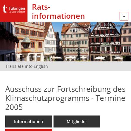
Rats­
informationen
Bild: @Manuel Schönfeld – stock.adobe.com
Translate into English
Ausschuss zur Fortschreibung des
Klimaschutzprogramms - Termine
2005
Informationen
Mitglieder