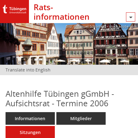
Rats­
informationen
Bild: @Manuel Schönfeld – stock.adobe.com
Translate into English
Altenhilfe Tübingen gGmbH -
Aufsichtsrat - Termine 2006
Informationen
Mitglieder
Sitzungen