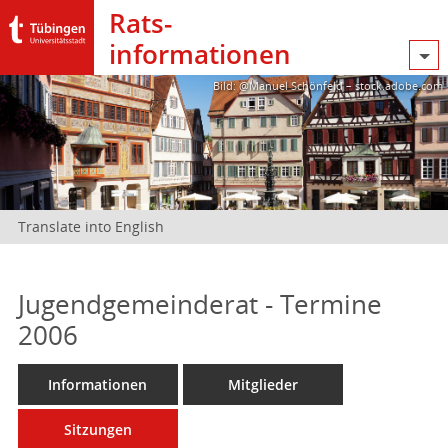
Rats­
informationen
Bild: @Manuel Schönfeld – stock.adobe.com
Translate into English
Jugendgemeinderat - Termine
2006
Informationen
Mitglieder
Sitzungen