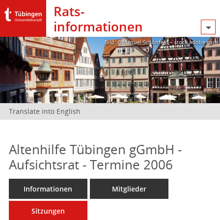
Rats­
informationen
Bild: @Manuel Schönfeld – stock.adobe.com
Translate into English
Altenhilfe Tübingen gGmbH -
Aufsichtsrat - Termine 2006
Informationen
Mitglieder
Sitzungen