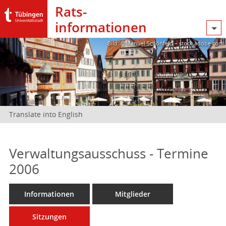
Rats­
informationen
Bild: @Manuel Schönfeld – stock.adobe.com
Translate into English
Verwaltungsausschuss - Termine
2006
Informationen
Mitglieder
Sitzungen